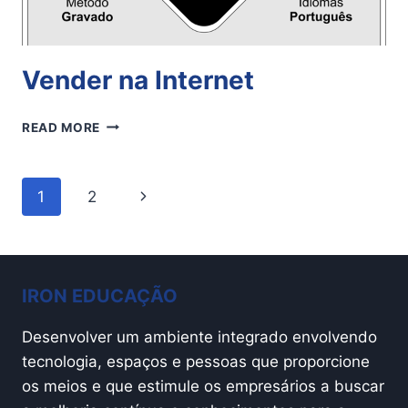
Vender na Internet
VENDER
READ MORE
NA
INTERNET
Page
Next
1
2
navigation
Page
IRON EDUCAÇÃO
Desenvolver um ambiente integrado envolvendo
tecnologia, espaços e pessoas que proporcione
os meios e que estimule os empresários a buscar