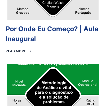
Por Onde Eu Começo? | Aula
Inaugural
POR
READ MORE
ONDE
EU
COMEÇO?
|
AULA
INAUGURAL