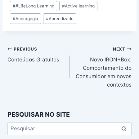
Post
#
#LifeLong Learning
#
Active learning
Tags:
#
Andragogia
#
Aprendizado
Navegação
PREVIOUS
NEXT
Conteúdos Gratuitos
Novo IRON+Box:
de
Comportamento do
Post
Consumidor em novos
contextos
PESQUISAR NO SITE
Pesquisar
por: