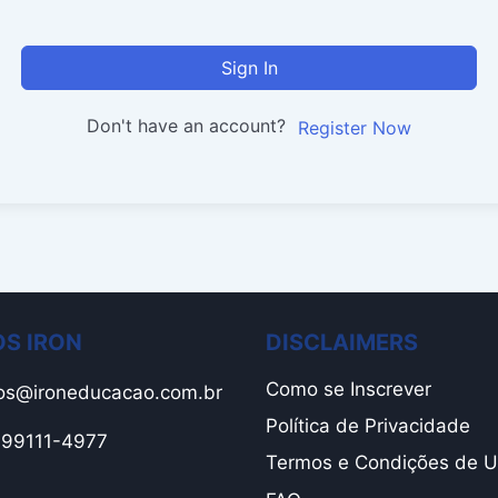
Sign In
Don't have an account?
Register Now
S IRON
DISCLAIMERS
Como se Inscrever
os@ironeducacao.com.br
Política de Privacidade
1 99111-4977
Termos e Condições de 