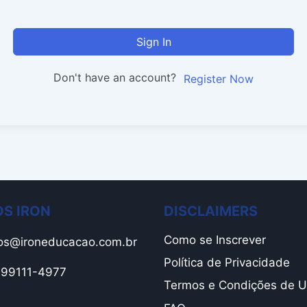
Sign In
Don't have an account?
Register Now
S IRON
DISCLAIMERS
Como se Inscrever
os@ironeducacao.com.br
Política de Privacidade
1 99111-4977
Termos e Condições de 