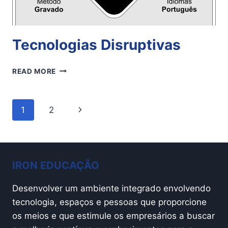
Tecnologias Disruptivas
TECNOLOGIAS
READ MORE
DISRUPTIVAS
Page
Next
1
2
navigation
Page
IRON EDUCAÇÃO
Desenvolver um ambiente integrado envolvendo
tecnologia, espaços e pessoas que proporcione
os meios e que estimule os empresários a buscar