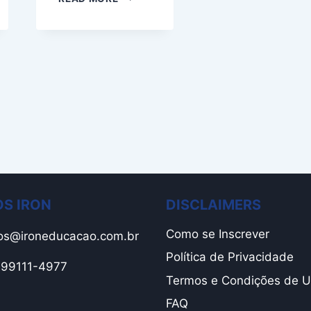
VOCÊ
SABE
COMO
IDENTIFICAR
PROBLEMAS
NA
SUA
EMPRESA?
S IRON
DISCLAIMERS
Como se Inscrever
os@ironeducacao.com.br
Política de Privacidade
1 99111-4977
Termos e Condições de 
FAQ