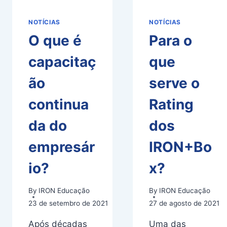
NOTÍCIAS
NOTÍCIAS
O que é
Para o
capacitaç
que
ão
serve o
continua
Rating
da do
dos
empresár
IRON+Bo
io?
x?
By
IRON Educação
By
IRON Educação
23 de setembro de 2021
27 de agosto de 2021
Após décadas
Uma das