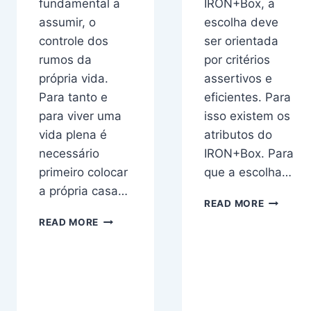
fundamental a
IRON+Box, a
assumir, o
escolha deve
controle dos
ser orientada
rumos da
por critérios
própria vida.
assertivos e
Para tanto e
eficientes. Para
para viver uma
isso existem os
vida plena é
atributos do
necessário
IRON+Box. Para
primeiro colocar
que a escolha…
a própria casa…
PARA
READ MORE
O
O
READ MORE
QUE
QUE
SERVE
É
O
CAPACITAÇÃO
RATING
CONTINUADA
DOS
DO
IRON+BO
EMPRESÁRIO?