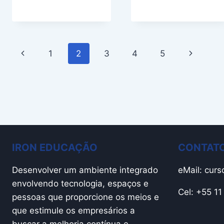
Page
Previous
Next
1
2
3
4
5
navigation
Page
Page
IRON EDUCAÇÃO
CONTATO
Desenvolver um ambiente integrado
eMail:
curs
envolvendo tecnologia, espaços e
Cel: +55 1
pessoas que proporcione os meios e
que estimule os empresários a